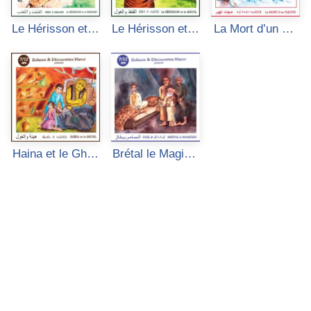
Le Hérisson et le
Le Hérisson et le
La Mort d’un Fle
Renard
Ghoul
uve
Haina et le Ghou
Brétal le Magicie
l
n