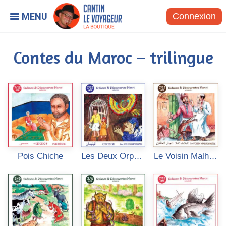
Connexion
Contes du Maroc – trilingue
Pois Chiche
Les Deux Orphel
Le Voisin Malhon
ins
nête