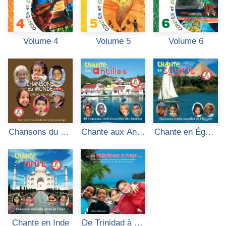
Volume 4
Volume 5
Volume 6
Chansons du mo
Chante aux Antill
Chante en Égypt
nde
es
e
Chante en Inde
De Trinidad à Cu