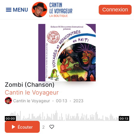
Connexion
Zombi (Chanson)
Cantin le Voyageur
Cantin le Voyageur
00:13
2023
00:00
00:13
Écouter
2