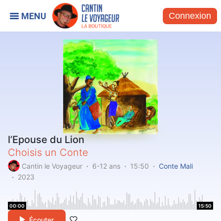
Connexion
l’Epouse du Lion
Choisis un Conte
Cantin le Voyageur
6-12 ans
15:50
Conte Mali
2023
00:00
15:50
Écouter