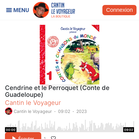
Connexion
Cendrine et le Perroquet (Conte de
Guadeloupe)
Cantin le Voyageur
Cantin le Voyageur
09:02
2023
00:00
09:02
Écouter
1